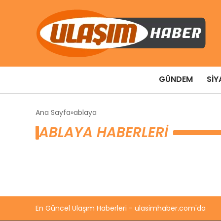
GÜNDEM
SIY
Ana Sayfa
ablaya
ABLAYA HABERLERI
En Güncel Ulaşım Haberleri - ulasimhaber.com'da