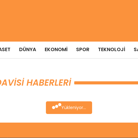
ASET
DÜNYA
EKONOMI
SPOR
TEKNOLOJI
S
DAVİSİ HABERLERI
Yükleniyor...