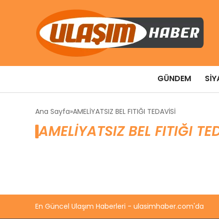
GÜNDEM
SIY
Ana Sayfa
AMELİYATSIZ BEL FITIĞI TEDAVİSİ
AMELİYATSIZ BEL FITIĞI TE
En Güncel Ulaşım Haberleri - ulasimhaber.com'da