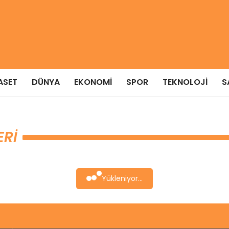
ASET
DÜNYA
EKONOMI
SPOR
TEKNOLOJI
S
ERI
Yükleniyor...