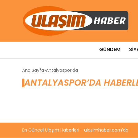
GÜNDEM
SIY
Ana Sayfa
Antalyaspor’da
ANTALYASPOR’DA HABERL
En Güncel Ulaşım Haberleri - ulasimhaber.com'da