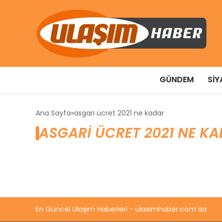
GÜNDEM
SIY
Ana Sayfa
asgari ücret 2021 ne kadar
ASGARI ÜCRET 2021 NE KA
En Güncel Ulaşım Haberleri - ulasimhaber.com'da