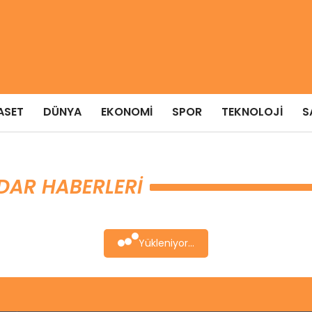
ASET
DÜNYA
EKONOMI
SPOR
TEKNOLOJI
S
DAR HABERLERI
Yükleniyor...