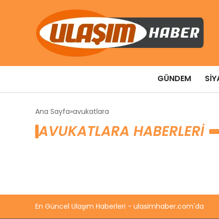
GÜNDEM
SIY
Ana Sayfa
avukatlara
AVUKATLARA HABERLERI
En Güncel Ulaşım Haberleri - ulasimhaber.com'da