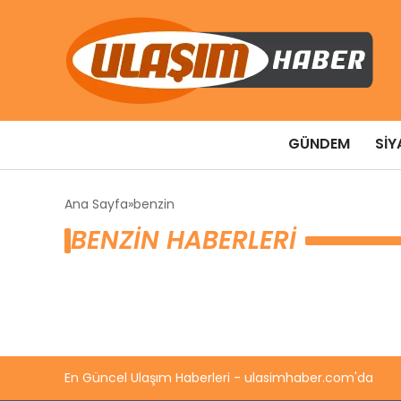
GÜNDEM
SIY
Ana Sayfa
benzin
BENZIN HABERLERI
En Güncel Ulaşım Haberleri - ulasimhaber.com'da