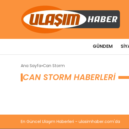
GÜNDEM
SIY
Ana Sayfa
Can Storm
CAN STORM HABERLERI
En Güncel Ulaşım Haberleri - ulasimhaber.com'da