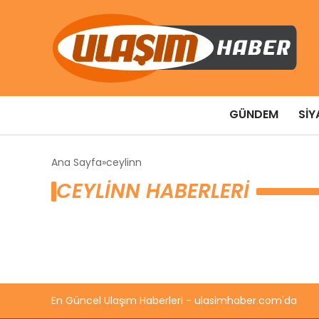
GÜNDEM
SIY
Ana Sayfa
ceylinn
CEYLINN HABERLERI
En Güncel Ulaşım Haberleri - ulasimhaber.com'da