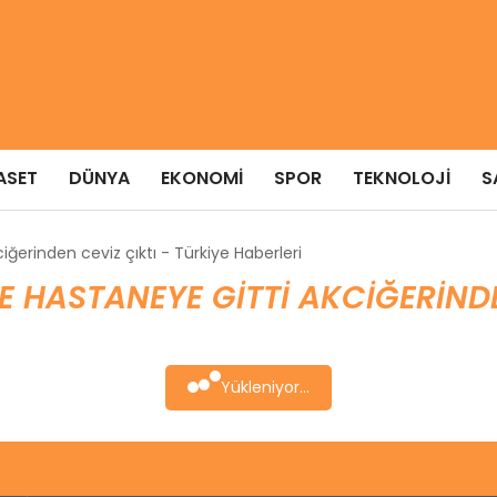
ASET
DÜNYA
EKONOMI
SPOR
TEKNOLOJI
S
iğerinden ceviz çıktı - Türkiye Haberleri
E HASTANEYE GITTI AKCIĞERINDE
Yükleniyor...