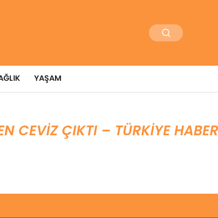
AĞLIK
YAŞAM
N CEVIZ ÇIKTI – TÜRKIYE HABER