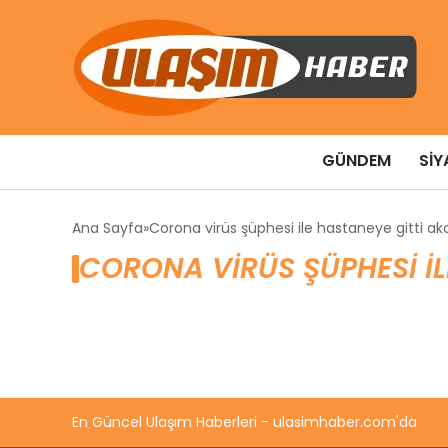
GÜNDEM
SIY
Ana Sayfa
Corona virüs şüphesi ile hastaneye gitti akc
CORONA VIRÜS ŞÜPHESI IL
En Güncel Ulaşım Haberleri - ulasimhaber.com'da