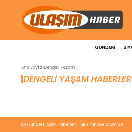
GÜNDEM
SIY
Ana Sayfa
Dengeli Yaşam
DENGELI YAŞAM HABERLER
En Güncel Ulaşım Haberleri - ulasimhaber.com'da