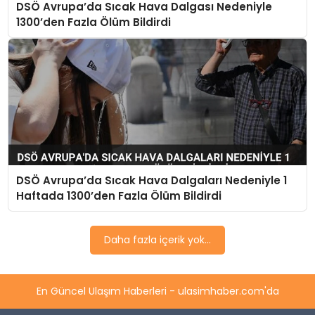
DSÖ Avrupa’da Sıcak Hava Dalgası Nedeniyle
SAĞLIK
1300’den Fazla Ölüm Bildirdi
YAŞAM
DSÖ Avrupa’da Sıcak Hava Dalgaları Nedeniyle 1
Haftada 1300’den Fazla Ölüm Bildirdi
Daha fazla içerik yok...
En Güncel Ulaşım Haberleri - ulasimhaber.com'da