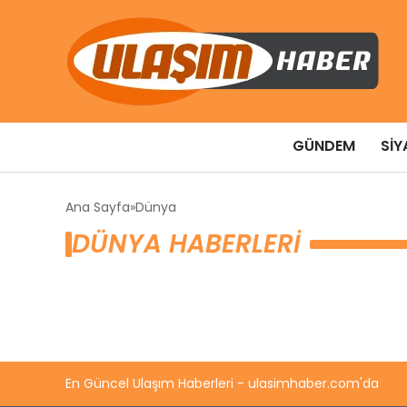
GÜNDEM
SIY
Ana Sayfa
Dünya
DÜNYA HABERLERI
En Güncel Ulaşım Haberleri - ulasimhaber.com'da