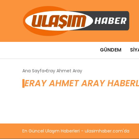
GÜNDEM
SIY
Ana Sayfa
Eray Ahmet Aray
ERAY AHMET ARAY HABERL
En Güncel Ulaşım Haberleri - ulasimhaber.com'da