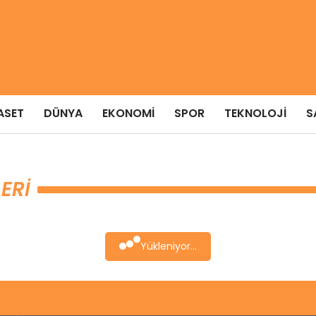
ASET
DÜNYA
EKONOMI
SPOR
TEKNOLOJI
S
ERI
Yükleniyor...