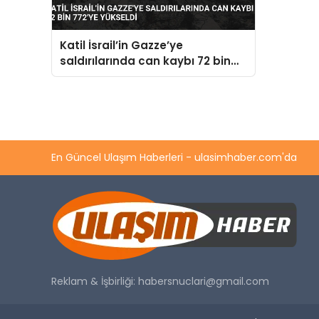
Katil İsrail’in Gazze’ye
saldırılarında can kaybı 72 bin
772’ye yükseldi
En Güncel Ulaşım Haberleri - ulasimhaber.com'da
Reklam & İşbirliği:
habersnuclari@gmail.com