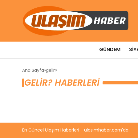
GÜNDEM
SIY
Ana Sayfa
gelir?
GELIR? HABERLERI
En Güncel Ulaşım Haberleri - ulasimhaber.com'da