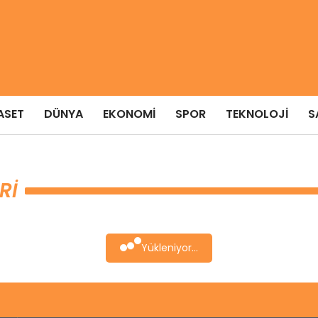
ASET
DÜNYA
EKONOMI
SPOR
TEKNOLOJI
S
RI
Yükleniyor...