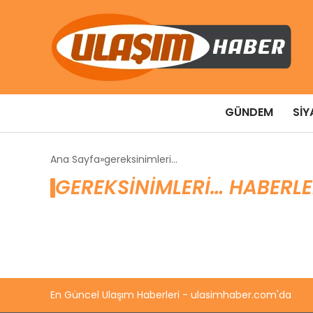
GÜNDEM
SIY
Ana Sayfa
gereksinimleri…
GEREKSINIMLERI… HABERLE
En Güncel Ulaşım Haberleri - ulasimhaber.com'da