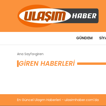
GÜNDEM
SIY
Ana Sayfa
giren
GIREN HABERLERI
En Güncel Ulaşım Haberleri - ulasimhaber.com'da