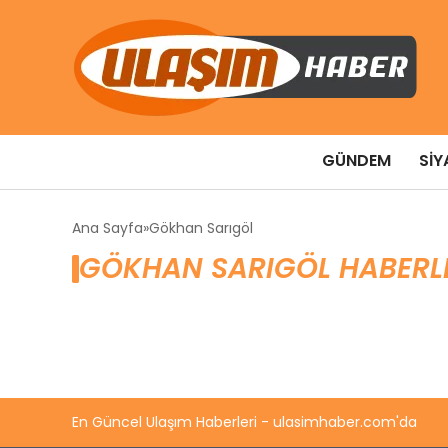
GÜNDEM
SIY
Ana Sayfa
Gökhan Sarıgöl
GÖKHAN SARIGÖL HABERL
En Güncel Ulaşım Haberleri - ulasimhaber.com'da