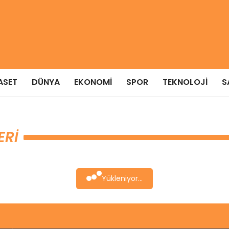
ASET
DÜNYA
EKONOMI
SPOR
TEKNOLOJI
S
ERI
Yükleniyor...