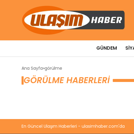
GÜNDEM
SIY
Ana Sayfa
görülme
GÖRÜLME HABERLERI
En Güncel Ulaşım Haberleri - ulasimhaber.com'da