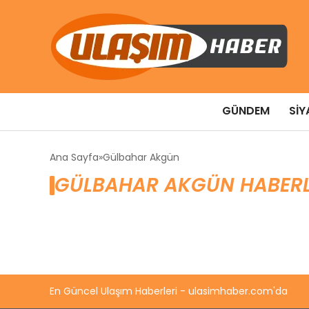
GÜNDEM
SIY
Ana Sayfa
Gülbahar Akgün
GÜLBAHAR AKGÜN HABERL
En Güncel Ulaşım Haberleri - ulasimhaber.com'da