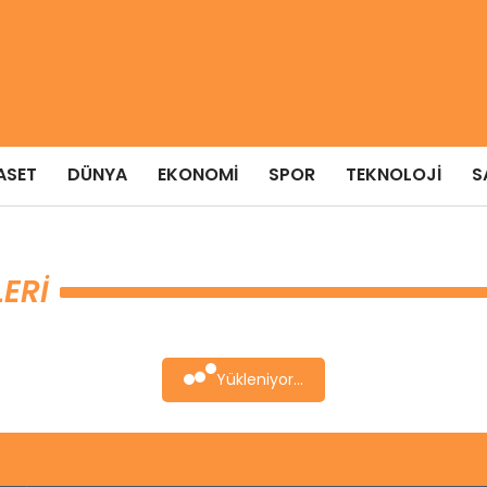
ASET
DÜNYA
EKONOMI
SPOR
TEKNOLOJI
S
ERI
Yükleniyor...