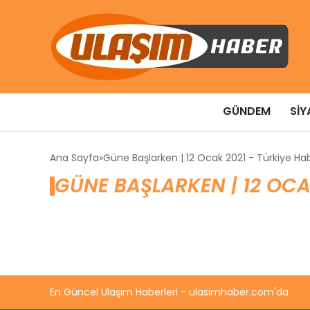
GÜNDEM
SIY
Ana Sayfa
Güne Başlarken | 12 Ocak 2021 - Türkiye Hab
GÜNE BAŞLARKEN | 12 OCA
En Güncel Ulaşım Haberleri - ulasimhaber.com'da