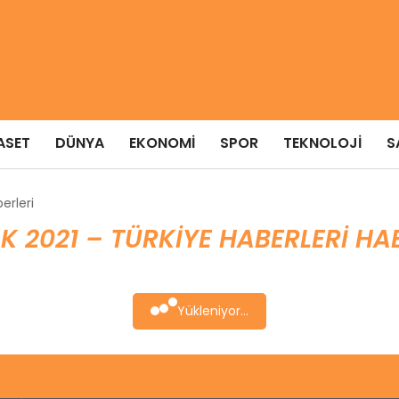
ASET
DÜNYA
EKONOMI
SPOR
TEKNOLOJI
S
erleri
K 2021 – TÜRKIYE HABERLERI HA
Yükleniyor...