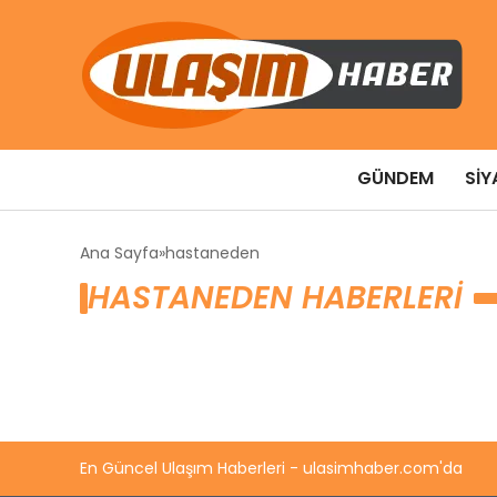
GÜNDEM
SIY
Ana Sayfa
hastaneden
HASTANEDEN HABERLERI
En Güncel Ulaşım Haberleri - ulasimhaber.com'da