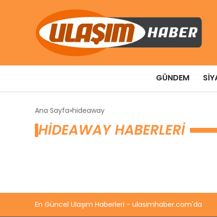
GÜNDEM
SIY
Ana Sayfa
hideaway
HIDEAWAY HABERLERI
En Güncel Ulaşım Haberleri - ulasimhaber.com'da