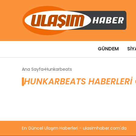
GÜNDEM
SIY
Ana Sayfa
Hunkarbeats
HUNKARBEATS HABERLERI
En Güncel Ulaşım Haberleri - ulasimhaber.com'da