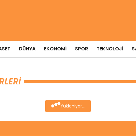
ASET
DÜNYA
EKONOMI
SPOR
TEKNOLOJI
S
RLERI
Yükleniyor...