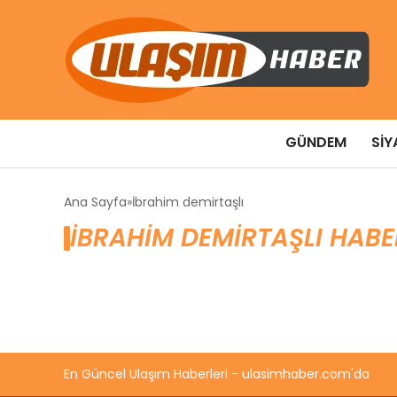
GÜNDEM
SIY
Ana Sayfa
İbrahim demirtaşlı
İBRAHIM DEMIRTAŞLI HABE
En Güncel Ulaşım Haberleri - ulasimhaber.com'da