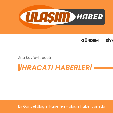
GÜNDEM
SIY
Ana Sayfa
ihracatı
IHRACATI HABERLERI
En Güncel Ulaşım Haberleri - ulasimhaber.com'da