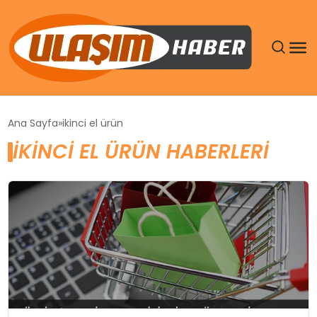
GÜNDEM
Ana Sayfa
ikinci el ürün
IKINCI EL ÜRÜN HABERLERI
SIYASET
DÜNYA
EKONOMI
SPOR
TEKNOLOJI