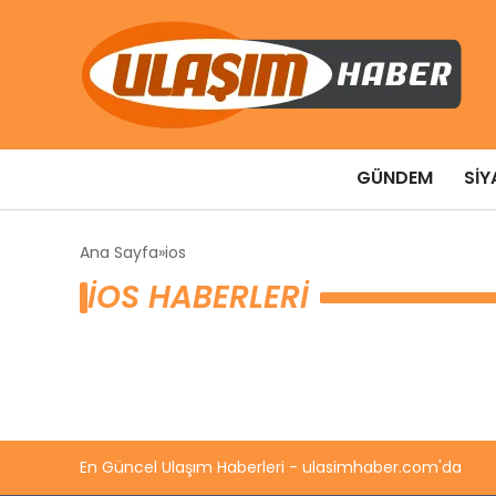
GÜNDEM
SIY
Ana Sayfa
ios
IOS HABERLERI
En Güncel Ulaşım Haberleri - ulasimhaber.com'da