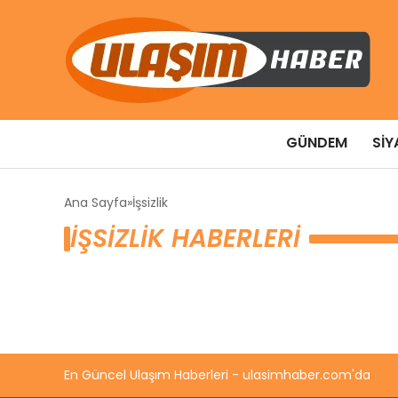
GÜNDEM
SIY
Ana Sayfa
İşsizlik
İŞSIZLIK HABERLERI
En Güncel Ulaşım Haberleri - ulasimhaber.com'da