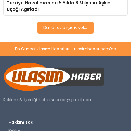
Türkiye Havalimanları 5 Yılda 8 Milyonu Aşkın
SAĞLIK
Uçağı Ağırladı
YAŞAM
Daha fazla içerik yok...
En Güncel Ulaşım Haberleri - ulasimhaber.com'da
Reklam & İşbirliği:
habersnuclari@gmail.com
Hakkımızda
Reklam