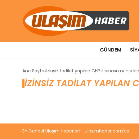
GÜNDEM
SIY
Ana Sayfa
İzinsiz tadilat yapılan CHP il binası mühürle
İZINSIZ TADILAT YAPILAN 
En Güncel Ulaşım Haberleri - ulasimhaber.com'da