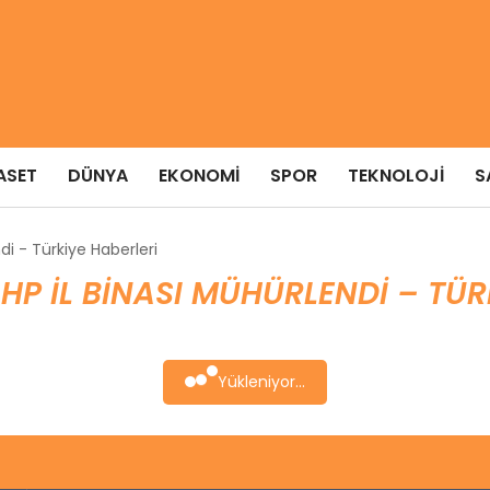
ASET
DÜNYA
EKONOMI
SPOR
TEKNOLOJI
S
ndi - Türkiye Haberleri
CHP IL BINASI MÜHÜRLENDI – TÜR
Yükleniyor...