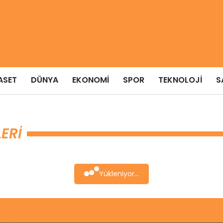
ASET
DÜNYA
EKONOMI
SPOR
TEKNOLOJI
S
ERI
Yükleniyor...