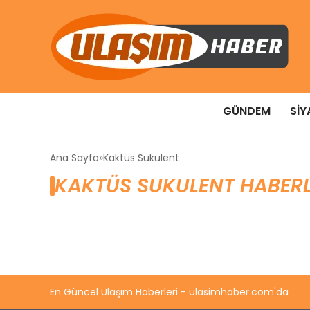
GÜNDEM
SIY
Ana Sayfa
Kaktüs Sukulent
KAKTÜS SUKULENT HABERL
En Güncel Ulaşım Haberleri - ulasimhaber.com'da