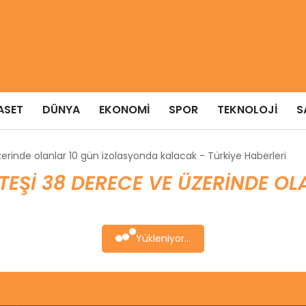
ASET
DÜNYA
EKONOMI
SPOR
TEKNOLOJI
S
erinde olanlar 10 gün izolasyonda kalacak - Türkiye Haberleri
EŞI 38 DERECE VE ÜZERINDE OL
Yükleniyor...