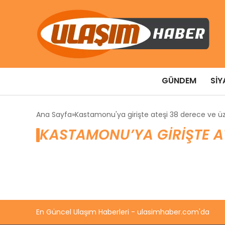
GÜNDEM
SIY
Ana Sayfa
Kastamonu'ya girişte ateşi 38 derece ve üz
KASTAMONU’YA GIRIŞTE AT
En Güncel Ulaşım Haberleri - ulasimhaber.com'da