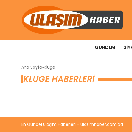
GÜNDEM
SIY
Ana Sayfa
Kluge
KLUGE HABERLERI
En Güncel Ulaşım Haberleri - ulasimhaber.com'da