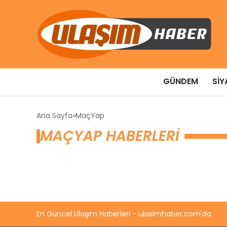
GÜNDEM
SIY
Ana Sayfa
MaçYap
MAÇYAP HABERLERI
En Güncel Ulaşım Haberleri - ulasimhaber.com'da