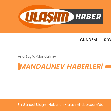
GÜNDEM
SIY
Ana Sayfa
Mandalinev
MANDALINEV HABERLERI
En Güncel Ulaşım Haberleri - ulasimhaber.com'da