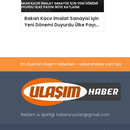
Bakan Kacır İmalat Sanayisi İçin
Yeni Dönemi Duyurdu Ülke Payını
İkiye Katladık
En Güncel Ulaşım Haberleri - ulasimhaber.com'da
Reklam & İşbirliği:
habersnuclari@gmail.com