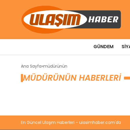
GÜNDEM
SIY
Ana Sayfa
müdürünün
MÜDÜRÜNÜN HABERLERI
En Güncel Ulaşım Haberleri - ulasimhaber.com'da