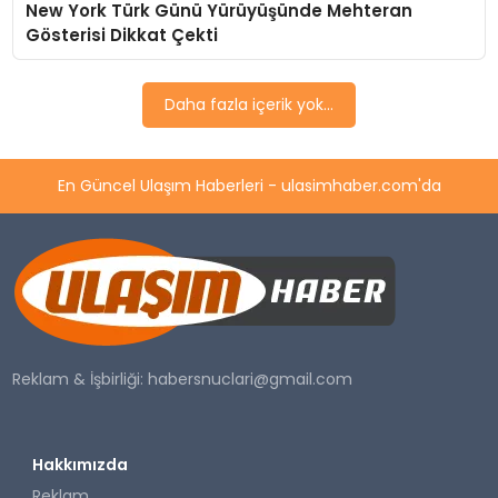
New York Türk Günü Yürüyüşünde Mehteran
SAĞLIK
Gösterisi Dikkat Çekti
YAŞAM
Daha fazla içerik yok...
En Güncel Ulaşım Haberleri - ulasimhaber.com'da
Reklam & İşbirliği:
habersnuclari@gmail.com
Hakkımızda
Reklam