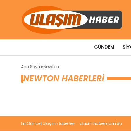
GÜNDEM
SIY
Ana Sayfa
Newton
NEWTON HABERLERI
En Güncel Ulaşım Haberleri - ulasimhaber.com'da