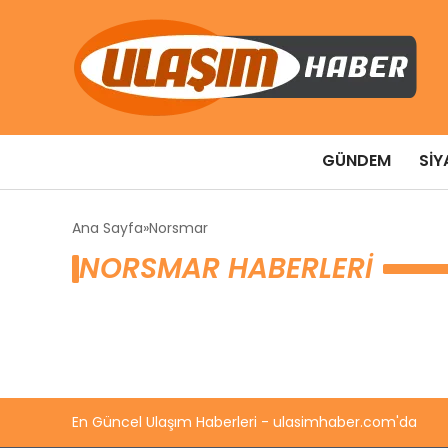
GÜNDEM
SIY
Ana Sayfa
Norsmar
NORSMAR HABERLERI
En Güncel Ulaşım Haberleri - ulasimhaber.com'da