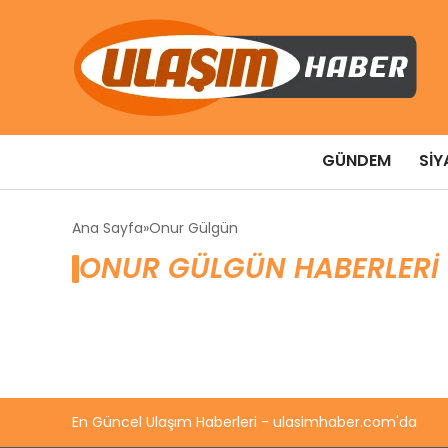
GÜNDEM
SIY
Ana Sayfa
Onur Gülgün
ONUR GÜLGÜN HABERLERI
En Güncel Ulaşım Haberleri - ulasimhaber.com'da