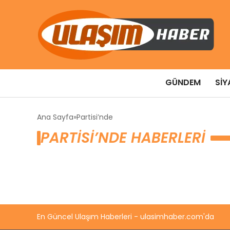
GÜNDEM
SIY
Ana Sayfa
Partisi’nde
PARTISI’NDE HABERLERI
En Güncel Ulaşım Haberleri - ulasimhaber.com'da