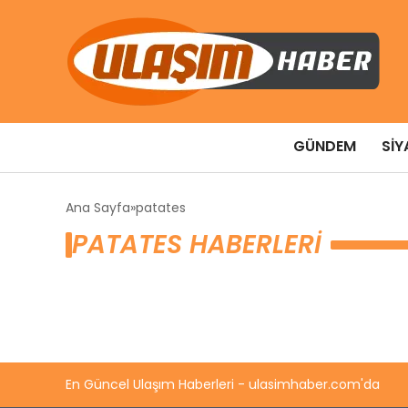
GÜNDEM
SIY
Ana Sayfa
patates
PATATES HABERLERI
En Güncel Ulaşım Haberleri - ulasimhaber.com'da