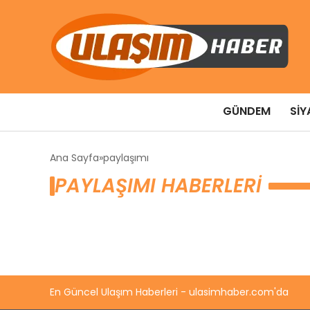
GÜNDEM
SIY
Ana Sayfa
paylaşımı
PAYLAŞIMI HABERLERI
En Güncel Ulaşım Haberleri - ulasimhaber.com'da