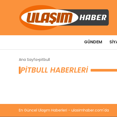
GÜNDEM
SIY
Ana Sayfa
pitbull
PITBULL HABERLERI
En Güncel Ulaşım Haberleri - ulasimhaber.com'da