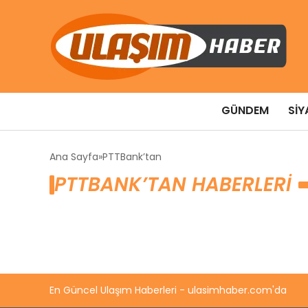
GÜNDEM
SIY
Ana Sayfa
PTTBank’tan
PTTBANK’TAN HABERLERI
En Güncel Ulaşım Haberleri - ulasimhaber.com'da