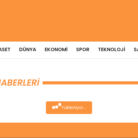
ASET
DÜNYA
EKONOMI
SPOR
TEKNOLOJI
S
ABERLERI
Yükleniyor...