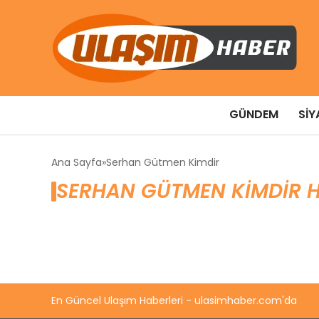
GÜNDEM
SIY
Ana Sayfa
Serhan Gütmen Kimdir
SERHAN GÜTMEN KIMDIR H
En Güncel Ulaşım Haberleri - ulasimhaber.com'da