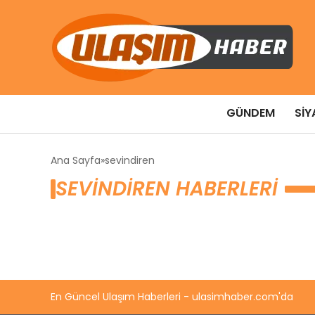
GÜNDEM
SIY
Ana Sayfa
sevindiren
SEVINDIREN HABERLERI
En Güncel Ulaşım Haberleri - ulasimhaber.com'da