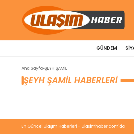
GÜNDEM
SIY
Ana Sayfa
ŞEYH ŞAMİL
ŞEYH ŞAMİL HABERLERI
En Güncel Ulaşım Haberleri - ulasimhaber.com'da